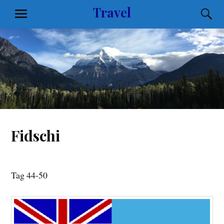
Zum
Travel
S
MENÜ
Inhalt
springen
Fidschi
Tag 44-50