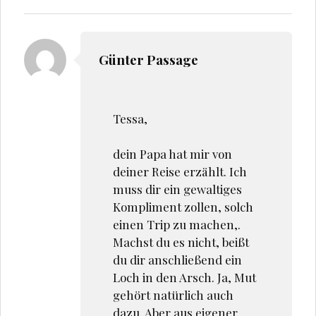
r
r
g
g
e
e
ö
ö
f
f
f
f
Günter Passage
n
n
e
e
t
t
)
)
Tessa,
dein Papa hat mir von
deiner Reise erzählt. Ich
muss dir ein gewaltiges
Kompliment zollen, solch
einen Trip zu machen,.
Machst du es nicht, beißt
du dir anschließend ein
Loch in den Arsch. Ja, Mut
gehört natürlich auch
dazu. Aber aus eigener