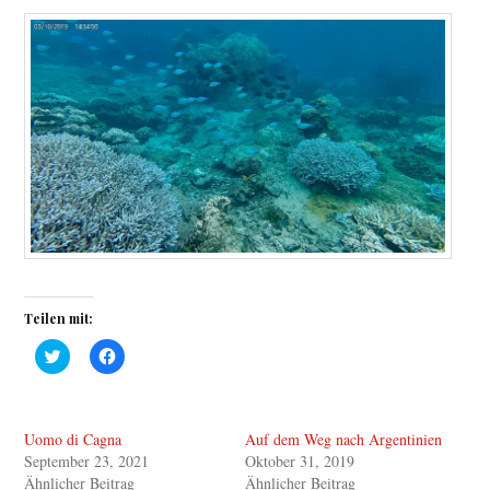
Teilen mit:
K
K
l
l
i
i
c
c
k
k
,
,
Uomo di Cagna
Auf dem Weg nach Argentinien
u
u
m
m
September 23, 2021
Oktober 31, 2019
ü
a
b
u
Ähnlicher Beitrag
Ähnlicher Beitrag