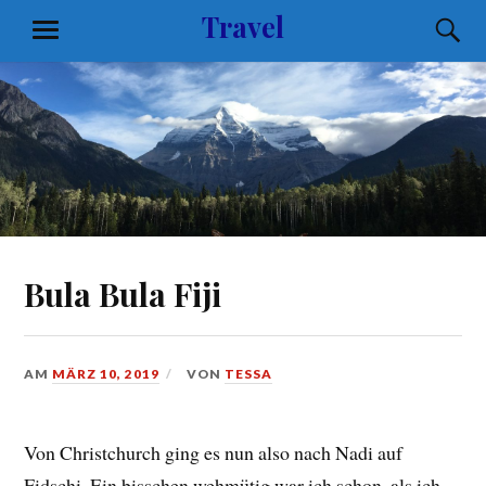
Zum
Travel
S
MENÜ
Inhalt
springen
Bula Bula Fiji
AM
MÄRZ 10, 2019
VON
TESSA
Von Christchurch ging es nun also nach Nadi auf
Fidschi. Ein bisschen wehmütig war ich schon, als ich