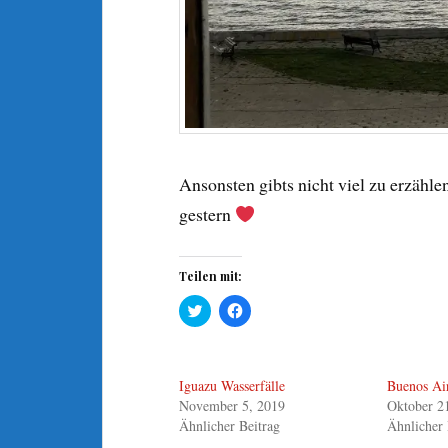
Ansonsten gibts nicht viel zu erzähl
gestern
Teilen mit:
K
K
l
l
i
i
c
c
k
k
,
,
Iguazu Wasserfälle
Buenos Air
u
u
m
m
November 5, 2019
Oktober 2
ü
a
b
u
Ähnlicher Beitrag
Ähnlicher 
e
f