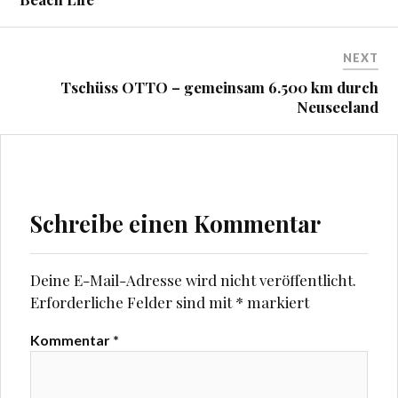
i
i
r
r
d
d
i
i
n
n
NEXT
n
n
e
e
Tschüss OTTO – gemeinsam 6.500 km durch
u
u
e
e
Neuseeland
m
m
F
F
e
e
n
n
s
s
t
t
e
e
r
r
g
g
Schreibe einen Kommentar
e
e
ö
ö
f
f
f
f
n
n
e
e
Deine E-Mail-Adresse wird nicht veröffentlicht.
t
t
Erforderliche Felder sind mit
*
markiert
)
)
Kommentar
*