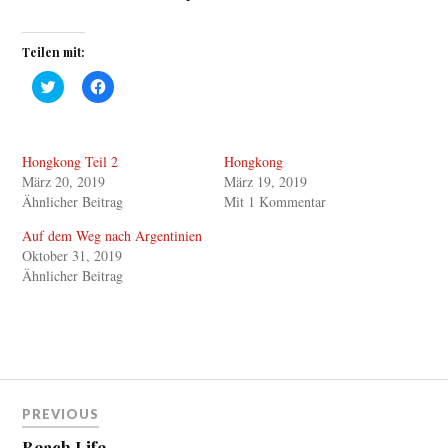
Teilen mit:
K
K
l
l
i
i
c
c
k
k
,
,
Hongkong Teil 2
Hongkong
u
u
m
m
März 20, 2019
März 19, 2019
ü
a
b
u
Ähnlicher Beitrag
Mit 1 Kommentar
e
f
r
F
Auf dem Weg nach Argentinien
T
a
w
c
Oktober 31, 2019
i
e
Ähnlicher Beitrag
t
b
t
o
e
o
r
k
z
z
u
u
t
t
e
e
i
i
Beitragsnavigation
l
l
e
e
PREVIOUS
n
n
(
(
Beach Life
W
W