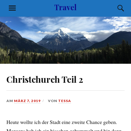
Zum
Travel
S
MENÜ
Inhalt
springen
Christchurch Teil 2
AM
MÄRZ 7, 2019
VON
TESSA
Heute wollte ich der Stadt eine zweite Chance geben.
Morgens hab ich ein bisschen gebummelt und bin dann