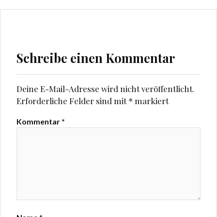
e
e
m
m
F
F
e
e
n
n
s
s
t
t
e
e
Schreibe einen Kommentar
r
r
g
g
e
e
ö
ö
f
f
f
f
Deine E-Mail-Adresse wird nicht veröffentlicht.
n
n
e
e
Erforderliche Felder sind mit
*
markiert
t
t
)
)
Kommentar
*