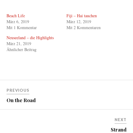
i
i
c
c
k
k
,
,
Beach Life
Fiji – Hai tauchen
u
u
m
m
März 6, 2019
März 12, 2019
ü
a
b
u
Mit 1 Kommentar
Mit 2 Kommentaren
e
f
r
F
Neuseeland – die Highlights
T
a
w
c
März 21, 2019
i
e
Ähnlicher Beitrag
t
b
t
o
e
o
r
k
z
z
u
u
t
t
e
e
i
i
Beitragsnavigation
l
l
e
e
PREVIOUS
n
n
(
(
On the Road
W
W
i
i
r
r
d
d
i
i
n
n
NEXT
n
n
e
e
Strand
u
u