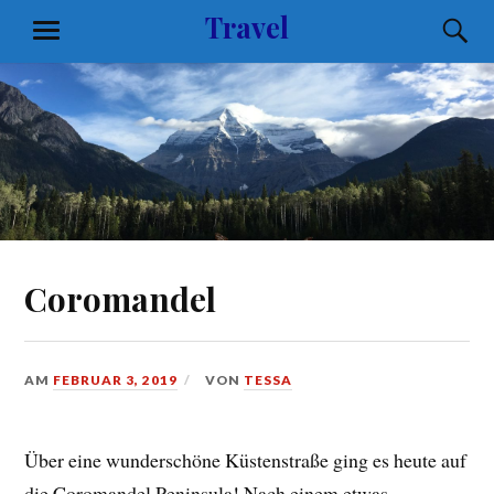
Zum
Travel
S
MENÜ
Inhalt
springen
Coromandel
AM
FEBRUAR 3, 2019
VON
TESSA
Über eine wunderschöne Küstenstraße ging es heute auf
die Coromandel Peninsula! Nach einem etwas