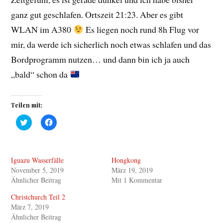
ganz gut geschlafen. Ortszeit 21:23. Aber es gibt
WLAN im A380
Es liegen noch rund 8h Flug vor
mir, da werde ich sicherlich noch etwas schlafen und das
Bordprogramm nutzen… und dann bin ich ja auch
„bald“ schon da
Teilen mit:
K
K
l
l
i
i
c
c
k
k
,
,
Iguazu Wasserfälle
Hongkong
u
u
m
m
November 5, 2019
März 19, 2019
ü
a
b
u
Ähnlicher Beitrag
Mit 1 Kommentar
e
f
r
F
Christchurch Teil 2
T
a
w
c
März 7, 2019
i
e
Ähnlicher Beitrag
t
b