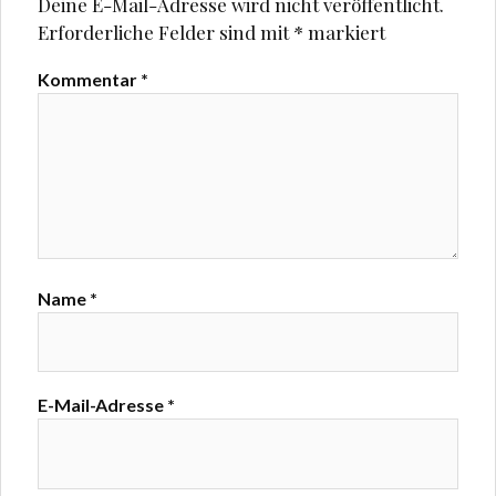
Deine E-Mail-Adresse wird nicht veröffentlicht.
n
n
e
e
Erforderliche Felder sind mit
*
markiert
t
t
)
)
Kommentar
*
Name
*
E-Mail-Adresse
*