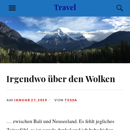
Zum
Travel
S
MENÜ
Inhalt
springen
Irgendwo über den Wolken
AM
JANUAR 27, 2019
VON
TESSA
… zwischen Bali und Neuseeland. Es fehlt jegliches
Zeitgefühl, es ist gerade dunkel und ich habe bisher