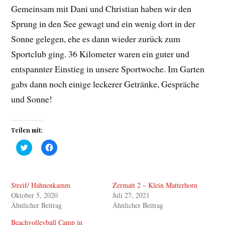
Gemeinsam mit Dani und Christian haben wir den
Sprung in den See gewagt und ein wenig dort in der
Sonne gelegen, ehe es dann wieder zurück zum
Sportclub ging. 36 Kilometer waren ein guter und
entspannter Einstieg in unsere Sportwoche. Im Garten
gabs dann noch einige leckerer Getränke, Gespräche
und Sonne!
Teilen mit:
K
K
l
l
i
i
c
c
k
k
,
,
Streif/ Hahnenkamm
Zermatt 2 – Klein Matterhorn
u
u
m
m
Oktober 5, 2020
Juli 27, 2021
ü
a
b
u
Ähnlicher Beitrag
Ähnlicher Beitrag
e
f
r
F
Beachvolleyball Camp in
T
a