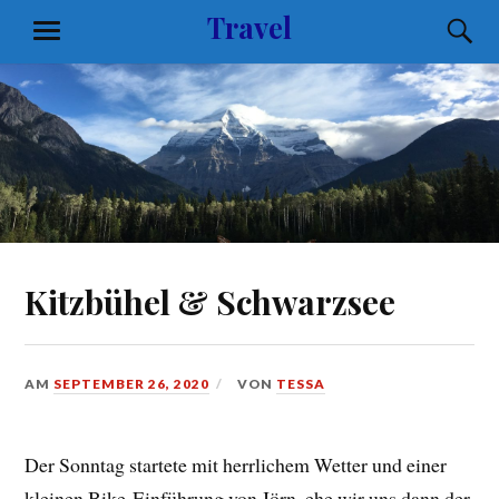
Zum
Travel
S
MENÜ
Inhalt
springen
Kitzbühel & Schwarzsee
AM
SEPTEMBER 26, 2020
VON
TESSA
Der Sonntag startete mit herrlichem Wetter und einer
kleinen Bike-Einführung von Jörn, ehe wir uns dann der