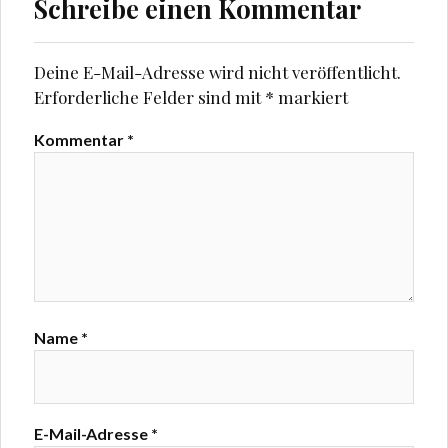
Schreibe einen Kommentar
e
e
ö
ö
f
f
f
f
n
n
Deine E-Mail-Adresse wird nicht veröffentlicht.
e
e
t
t
Erforderliche Felder sind mit
*
markiert
)
)
Kommentar
*
Name
*
E-Mail-Adresse
*