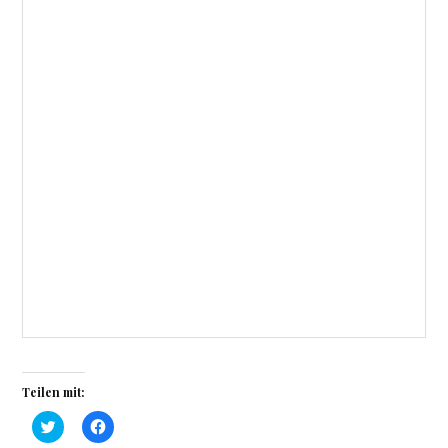
Teilen mit:
K
K
l
l