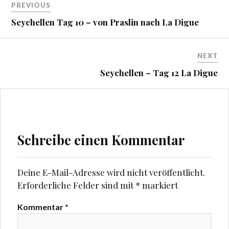
e
e
PREVIOUS
n
n
(
(
Seychellen Tag 10 – von Praslin nach La Digue
W
W
i
i
r
r
d
d
i
i
n
n
NEXT
n
n
e
e
Seychellen – Tag 12 La Digue
u
u
e
e
m
m
F
F
e
e
n
n
s
s
t
t
e
e
Schreibe einen Kommentar
r
r
g
g
e
e
ö
ö
f
f
f
f
Deine E-Mail-Adresse wird nicht veröffentlicht.
n
n
e
e
Erforderliche Felder sind mit
*
markiert
t
t
)
)
Kommentar
*