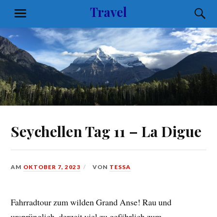
Zum
Travel
S
MENÜ
Inhalt
springen
Seychellen Tag 11 – La Digue
AM
OKTOBER 7, 2023
VON
TESSA
Fahrradtour zum wilden Grand Anse! Rau und
ursprünglich, derzeit viel zu gefährlich zum