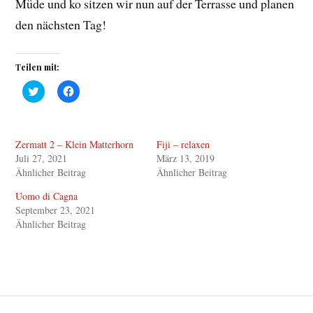
Müde und ko sitzen wir nun auf der Terrasse und planen
den nächsten Tag!
Teilen mit:
K
K
l
l
i
i
c
c
k
k
,
,
Zermatt 2 – Klein Matterhorn
Fiji – relaxen
u
u
m
m
Juli 27, 2021
März 13, 2019
ü
a
b
u
Ähnlicher Beitrag
Ähnlicher Beitrag
e
f
r
F
Uomo di Cagna
T
a
w
c
September 23, 2021
i
e
Ähnlicher Beitrag
t
b
t
o
e
o
r
k
z
z
u
u
t
t
e
e
i
i
Beitragsnavigation
l
l