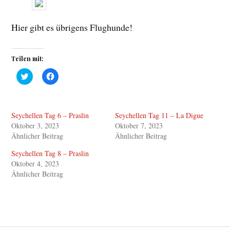
Hier gibt es übrigens Flughunde!
Teilen mit:
K
K
l
l
i
i
c
c
k
k
,
,
Seychellen Tag 6 – Praslin
Seychellen Tag 11 – La Digue
u
u
m
m
Oktober 3, 2023
Oktober 7, 2023
ü
a
b
u
Ähnlicher Beitrag
Ähnlicher Beitrag
e
f
r
F
Seychellen Tag 8 – Praslin
T
a
w
c
Oktober 4, 2023
i
e
Ähnlicher Beitrag
t
b
t
o
e
o
r
k
z
z
u
u
t
t
e
e
i
i