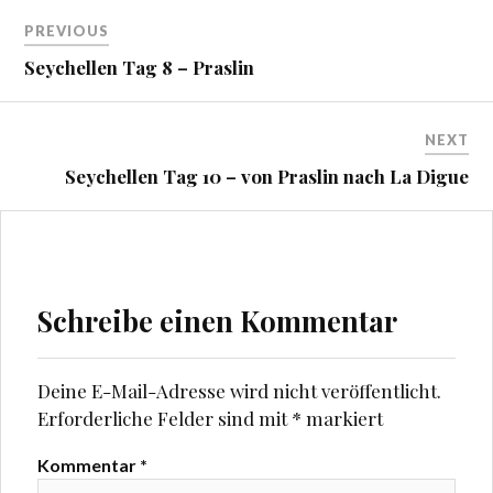
Beitragsnavigation
l
l
e
e
PREVIOUS
n
n
(
(
Seychellen Tag 8 – Praslin
W
W
i
i
r
r
d
d
i
i
n
n
NEXT
n
n
e
e
Seychellen Tag 10 – von Praslin nach La Digue
u
u
e
e
m
m
F
F
e
e
n
n
s
s
t
t
e
e
Schreibe einen Kommentar
r
r
g
g
e
e
ö
ö
f
f
f
f
Deine E-Mail-Adresse wird nicht veröffentlicht.
n
n
e
e
Erforderliche Felder sind mit
*
markiert
t
t
)
)
Kommentar
*