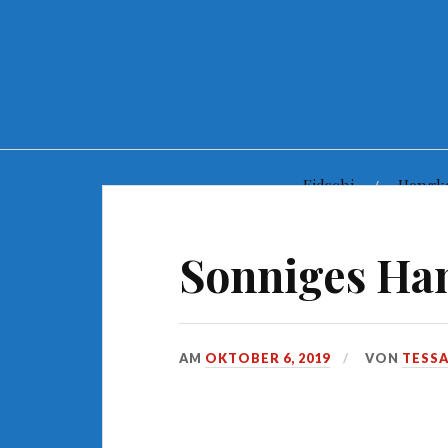
Zum
Inhalt
springen
Fidschi
Hongk
Sonniges H
AM
OKTOBER 6, 2019
VON
TESS