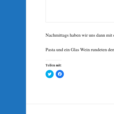
Nachmittags haben wir uns dann mit e
Pasta und ein Glas Wein rundeten den
Teilen mit:
K
K
l
l
i
i
c
c
k
k
,
,
u
u
m
m
ü
a
b
u
e
f
Beitragsnavigation
r
F
T
a