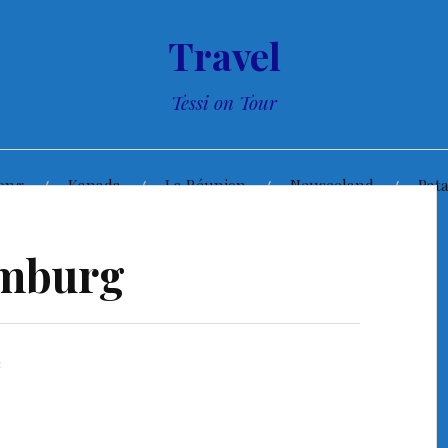
Travel
Tessi on Tour
ong
Kanada
La Réunion
Neuseeland
Pat
amburg
A