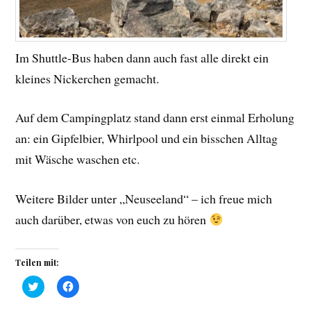
Im Shuttle-Bus haben dann auch fast alle direkt ein
kleines Nickerchen gemacht.
Auf dem Campingplatz stand dann erst einmal Erholung
an: ein Gipfelbier, Whirlpool und ein bisschen Alltag
mit Wäsche waschen etc.
Weitere Bilder unter „Neuseeland“ – ich freue mich
auch darüber, etwas von euch zu hören
Teilen mit:
K
K
l
l
i
i