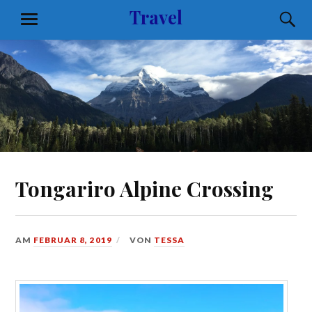
Zum
Travel
S
MENÜ
Inhalt
springen
Tongariro Alpine Crossing
AM
FEBRUAR 8, 2019
VON
TESSA