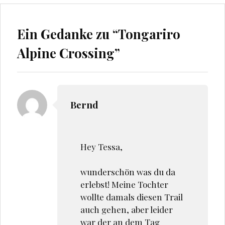
m
m
F
F
e
e
n
n
Ein Gedanke zu “
Tongariro
s
s
t
t
e
e
Alpine Crossing
”
r
r
g
g
e
e
ö
ö
f
f
f
f
n
n
e
e
t
t
Bernd
)
)
Hey Tessa,
wunderschön was du da
erlebst! Meine Tochter
wollte damals diesen Trail
auch gehen, aber leider
war der an dem Tag