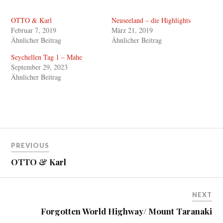
c
c
k
k
,
,
OTTO & Karl
Neuseeland – die Highlights
u
u
m
m
Februar 7, 2019
März 21, 2019
ü
a
b
u
Ähnlicher Beitrag
Ähnlicher Beitrag
e
f
r
F
Seychellen Tag 1 – Mahe
T
a
w
c
September 29, 2023
i
e
Ähnlicher Beitrag
t
b
t
o
e
o
r
k
z
z
u
u
t
t
e
e
i
i
Beitragsnavigation
l
l
e
e
PREVIOUS
n
n
(
(
OTTO & Karl
W
W
i
i
r
r
d
d
i
i
n
n
NEXT
n
n
e
e
Forgotten World Highway/ Mount Taranaki
u
u
e
e