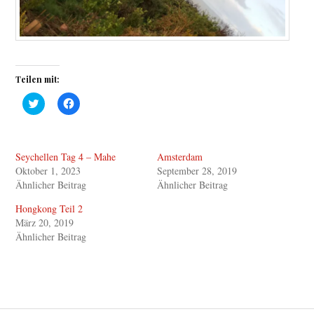
Teilen mit:
K
K
l
l
i
i
c
c
k
k
,
,
Seychellen Tag 4 – Mahe
Amsterdam
u
u
m
m
Oktober 1, 2023
September 28, 2019
ü
a
b
u
Ähnlicher Beitrag
Ähnlicher Beitrag
e
f
r
F
Hongkong Teil 2
T
a
w
c
März 20, 2019
i
e
Ähnlicher Beitrag
t
b
t
o
e
o
r
k
z
z
u
u
t
t
e
e
i
i