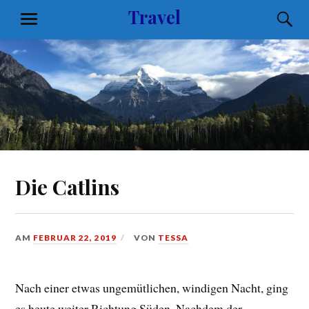
Zum
Travel
S
MENÜ
Inhalt
springen
Die Catlins
AM
FEBRUAR 22, 2019
VON
TESSA
Nach einer etwas ungemütlichen, windigen Nacht, ging
es heute weiter Richtung Süden. Nachdem der