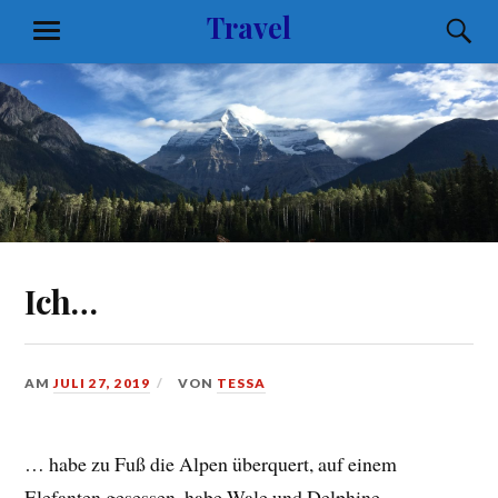
Zum
Travel
S
MENÜ
Inhalt
springen
Ich…
AM
JULI 27, 2019
VON
TESSA
… habe zu Fuß die Alpen überquert, auf einem
Elefanten gesessen, habe Wale und Delphine