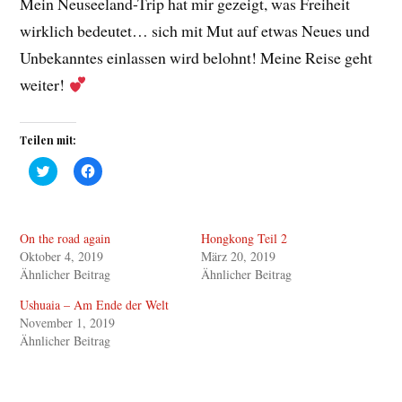
Mein Neuseeland-Trip hat mir gezeigt, was Freiheit
wirklich bedeutet… sich mit Mut auf etwas Neues und
Unbekanntes einlassen wird belohnt! Meine Reise geht
weiter!
Teilen mit:
K
K
l
l
i
i
c
c
k
k
,
,
On the road again
Hongkong Teil 2
u
u
m
m
Oktober 4, 2019
März 20, 2019
ü
a
b
u
Ähnlicher Beitrag
Ähnlicher Beitrag
e
f
r
F
Ushuaia – Am Ende der Welt
T
a
w
c
November 1, 2019
i
e
Ähnlicher Beitrag
t
b
t
o
e
o
r
k
z
z
u
u