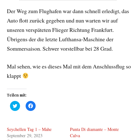
Der Weg zum Flughafen war dann schnell erledigt, das
Auto flott zurück gegeben und nun warten wir auf
unseren verspäteten Flieger Richtung Frankfurt.
Übrigens der die letzte Lufthansa-Maschine der
Sommersaison. Schwer vorstellbar bei 28 Grad.
Mal sehen, wie es dieses Mal mit dem Anschlussflug so
klappt
Teilen mit:
K
K
l
l
i
i
c
c
k
k
,
,
Seychellen Tag 1 – Mahe
Punta Di diamante – Monte
u
u
m
m
September 29, 2023
Calva
ü
a