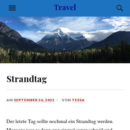
Zum
Travel
S
MENÜ
Inhalt
springen
Strandtag
AM
SEPTEMBER 26, 2021
VON
TESSA
Der letzte Tag sollte nochmal ein Strandtag werden.
Morgens war es dann erst einmal super schwül und