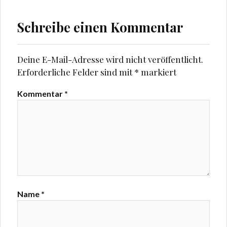
e
e
r
r
g
g
Schreibe einen Kommentar
e
e
ö
ö
f
f
f
f
n
n
Deine E-Mail-Adresse wird nicht veröffentlicht.
e
e
t
t
Erforderliche Felder sind mit
*
markiert
)
)
Kommentar
*
Name
*