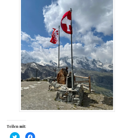
Teilen mit:
K
K