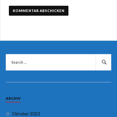
Suchen
nach:
Suc
ARCHIV
Oktober 2023