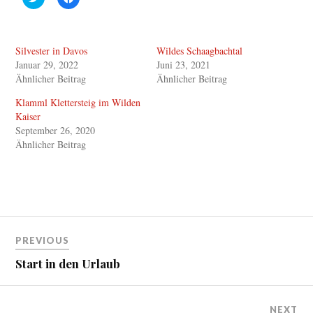
l
l
i
i
c
c
k
k
,
,
Silvester in Davos
Wildes Schaagbachtal
u
u
m
m
Januar 29, 2022
Juni 23, 2021
ü
a
b
u
Ähnlicher Beitrag
Ähnlicher Beitrag
e
f
r
F
Klamml Klettersteig im Wilden
T
a
w
c
Kaiser
i
e
September 26, 2020
t
b
t
o
Ähnlicher Beitrag
e
o
r
k
z
z
u
u
t
t
e
e
i
i
l
l
e
e
Beitragsnavigation
n
n
PREVIOUS
(
(
W
W
i
i
Start in den Urlaub
r
r
d
d
i
i
n
n
n
n
NEXT