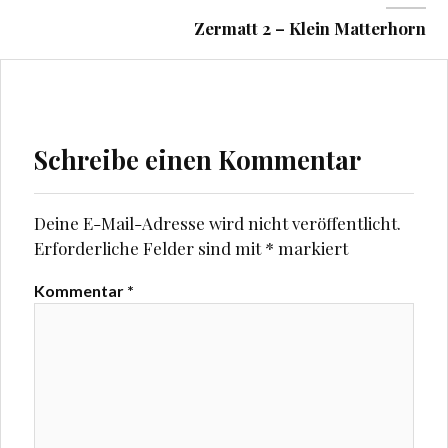
e
e
u
u
Zermatt 2 – Klein Matterhorn
e
e
m
m
F
F
e
e
n
n
s
s
t
t
e
e
r
r
g
g
Schreibe einen Kommentar
e
e
ö
ö
f
f
f
f
n
n
Deine E-Mail-Adresse wird nicht veröffentlicht.
e
e
t
t
Erforderliche Felder sind mit
*
markiert
)
)
Kommentar
*