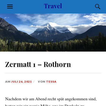
Zum
Travel
S
MENÜ
Inhalt
springen
Zermatt 1 – Rothorn
AM
JULI 26, 2021
VON
TESSA
Nachdem wir am Abend recht spät angekommen sind,
hatten wir ein wenig Mühe, uns im Dunkeln zu