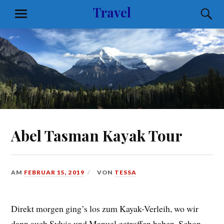
Zum
Travel
S
MENÜ
Inhalt
springen
Abel Tasman Kayak Tour
AM
FEBRUAR 15, 2019
VON
TESSA
Direkt morgen ging’s los zum Kayak-Verleih, wo wir
dann auch Sylvia und Manuel getroffen haben. Schon