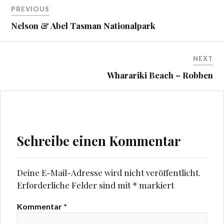
Beitragsnavigation
n
n
PREVIOUS
(
(
W
W
i
i
Nelson & Abel Tasman Nationalpark
r
r
d
d
i
i
n
n
n
n
NEXT
e
e
u
u
Wharariki Beach – Robben
e
e
m
m
F
F
e
e
n
n
s
s
t
t
e
e
r
r
g
g
Schreibe einen Kommentar
e
e
ö
ö
f
f
f
f
n
n
Deine E-Mail-Adresse wird nicht veröffentlicht.
e
e
t
t
Erforderliche Felder sind mit
*
markiert
)
)
Kommentar
*