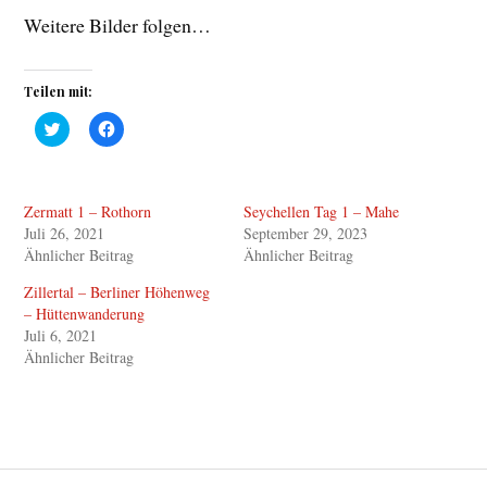
Weitere Bilder folgen…
Teilen mit:
K
K
l
l
i
i
c
c
k
k
,
,
Zermatt 1 – Rothorn
Seychellen Tag 1 – Mahe
u
u
m
m
Juli 26, 2021
September 29, 2023
ü
a
b
u
Ähnlicher Beitrag
Ähnlicher Beitrag
e
f
r
F
Zillertal – Berliner Höhenweg
T
a
w
c
– Hüttenwanderung
i
e
Juli 6, 2021
t
b
t
o
Ähnlicher Beitrag
e
o
r
k
z
z
u
u
t
t
e
e
i
i
l
l
e
e